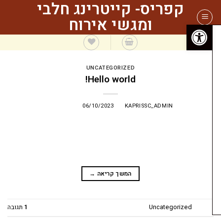
קפריס- קייטרינג חלבי
S
ומגשי אירוח
פתח סרגל נגישות
cont
UNCATEGORIZED
Hello world!
POSTED ON
06/10/2023
BY
KAPRISSC_ADMIN
Welcome to WordPress. This is your first post. Edit o
delete it, then start writing
המשך קריאה
→
ורסם ב
Uncategorized
1
תגובה